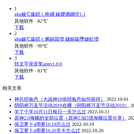
下载排行
1
gba妯℃嫙鍣ㄦ柊鐗 鎵嬫満鐗坴1.1
其他软件 ·
82℃
下载
2
gba妯℃嫙鍣ㄤ腑鏂囩増 鏈鏂版墜鏈虹増
其他软件 ·
99℃
下载
3
转文字录音笔appv1.0.6
其他软件 ·
83℃
下载
相关文章
神兵经验丹（大战神10倍经验丹如何获得）
2022-10-01
阴阳师万圣节活动2019在哪（阴阳师万圣节活动2019）
2
羊了个羊10月11日每日一关怎么过
2022-10-11
原神2.0海螺的全部位置（原神2.8幻境海螺位置分享）
20
保卫萝卜4周赛10.19怎么过
2022-10-19