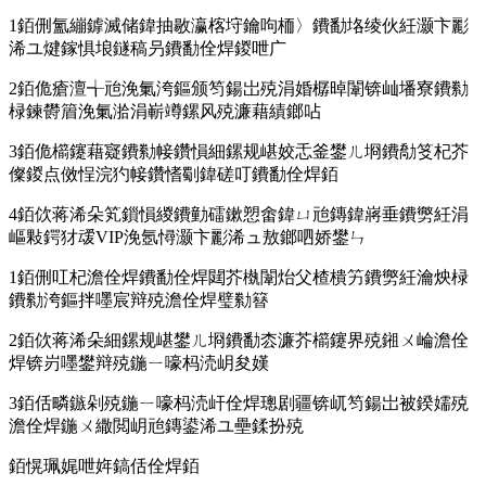
1銆侀氳繃鎼滅储鍏抽敭瀛楁垨鑰呴栭〉鐨勫垎绫伙紝灏卞彲
浠ユ煡鎵惧埌鐩稿叧鐨勫佺焊鍐呭广
2銆佹瘡澶╅兘浼氭洿鏂颁笉鍚岀殑涓婚樼晫闈锛屾墦寮鐨勬
椂鍊欎篃浼氭湁涓嶄竴鏍风殑濂藉績鎯呫
3銆佹櫤鑳藉寲鐨勬帹鑽愪細鏍规嵁姣忎釜鐢ㄦ埛鐨勪笅杞芥
儏鍐点傚悜浣犳帹鑽愭劅鍏磋叮鐨勫佺焊銆
4銆佽蒋浠朵笂鎻愪緵鐨勭礌鏉愬畬鍏ㄩ兘鏄鍏嶈垂鐨勶紝涓
嶇敤鍔犲叆VIP浼氬憳灏卞彲浠ュ敖鎯呬娇鐢ㄣ
1銆侀叿杞澹佺焊鐨勫佺焊閮芥槸闈炲父楂樻竻鐨勶紝瀹炴椂
鐨勬洿鏂拌嚜宸辩殑澹佺焊璧勬簮
2銆佽蒋浠朵細鏍规嵁鐢ㄦ埛鐨勫枩濂芥櫤鑳界殑鎺ㄨ崘澹佺
焊锛岃嚜鐢辩殑鍦ㄧ嚎杩涜岄夋嫨
3銆佸疄鏃剁殑鍦ㄧ嚎杩涜屽佺焊璁剧疆锛屼笉鍚岀被鍨嬬殑
澹佺焊鍦ㄨ繖閲岄兘鏄鍙浠ユ壘鍒扮殑
銆愰珮娓呭姩鎬佸佺焊銆