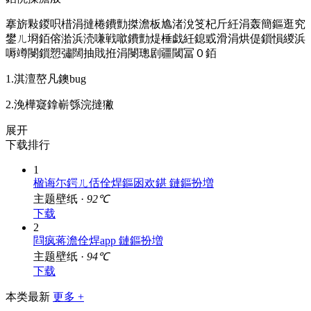
銆愰搩澹般
搴旂敤鍐呮棤涓撻棬鐨勯搩澹板尯渚涗笅杞斤紝涓轰簡鏂逛究
鐢ㄦ埛銆傛湁浜涜嗛戦噷鐨勯煶棰戯紝鎴戜滑涓烘偍鎻愪緵浜
嗕竴閿鎻愬彇闊抽戝拰涓閿璁剧疆閾冨０銆
1.淇澶嶅凡鐭bug
2.浼樺寲鎿嶄綔浣撻獙
展开
下载排行
1
楹诲尓鍔ㄦ佸佺焊鏂囦欢鍖 鏈鏂扮増
主题壁纸 ·
92℃
下载
2
閰疯蒋澹佺焊app 鏈鏂扮増
主题壁纸 ·
94℃
下载
本类最新
更多 +