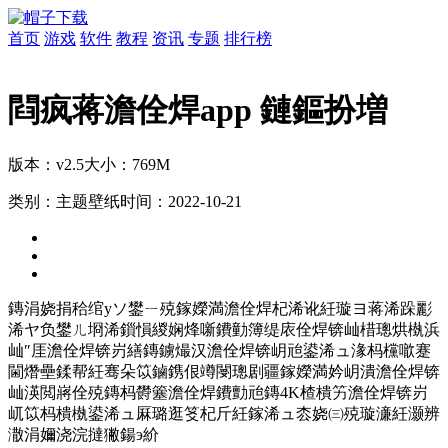
首页
游戏
软件
教程
资讯
专题
排行榜
閰疯蒋澹佺焊app 鏈鏂扮増
版本：v2.5
大小：769M
类别：主题壁纸
时间：2022-10-21
鏄涓娆捐秴绾уソ鐢ㄧ殑鎵嬫満澹佺焊杞浠讹紝璇ヨ蒋浠跺彲
浠ヤ负鐢ㄦ埛浠鎻愪緵娴烽噺鐨勭簿缇庡佺焊锛屾棤璁烘槸浜
屾″厓澹佺焊锛岃繕鏄鐪熶汉澹佺焊锛岄兘鍙浠ュ湪杩欓噷蹇
閫熸壘鍒帮紝骞朵笖鏀鎸佷竴閿璁剧疆鎵嬫満妗岄潰澹佺焊锛
屾渶閲嶈佺殑鏄杩欎簺澹佺焊鐨勯兘鏄4K楂樻竻澹佺焊锛岃
屼笖杩樻槸鍙浠ュ厤璐逛笅杞斤紝鎵浠ュ枩娆㈢殑璇濓紝灏辨
潵涓嬭浇浣撻獙鍚э紒