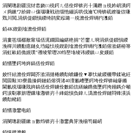
涓閿璁剧疆浣犲枩娆㈢殑鍔ㄦ佸佺焊锛岃╂灟鐕ョ殑妗岄潰鍔
ㄨ捣鏉ワ紒鍏ㄩ儴瑙嗛戦兘缁忚繃浜哄伐瀹℃牳锛屼繚璇佽嗛
戣川閲,涓烘偍鎻愪緵绮鹃変紭璐ㄧ殑澹佺焊绱犳潗銆
銆4K鍥剧墖澹佺焊銆
涓婁竾缁樼敾甯堛佸浘鐗囩編鍖栬捐″笀鐢ㄦ埛涓烘偍鎻愪緵
浼樿川鐨勫瘜鏈夊垱鎰忕殑鍥剧墖澹佺焊绱犳潗銆傛湁鍖栫箒
涓虹畝銆佹娊璞″彟绫荤瓑20绉嶅垎绫讳緵鎮ㄩ夋嫨銆
銆愭墜鍔垮姩鎬佸佺焊銆
姣忓紶澹佺焊閮芥湁涓撻棬鐨勪唬鐮佺▼搴忕紪鍐欐帶鍒讹紝
閲囩敤3D寮曟搸鎶鏈銆傛彁渚40澶氱嶆墜鍔垮佺焊锛屾瘮鏅
閫氱殑瑙嗛戝姩鎬佸佺焊鐪佺數銆佽繕鏀鎸佹墜鍔挎嫋鎷介噸
鍔涙劅搴旂瓑鏁堟灉锛岃╀綘鎴愪负鍏ㄦ潙澹佺焊鏈閰锋渶浜
鐨勪粩銆
銆愭潵鐢电銆
涓閿璁剧疆鏉ョ數绉锛岃╂潵鐢典笌浼椾笉鍚屻