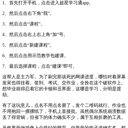
1、首先打开手机，点击进入超星学习通app。
2、然后点击右下角“我”。
3、然后点击“课程”。
4、然后点击右上右上角“加”号。
5、然后点击“新建课程”。
6、然后点击用示范教学包建课。
7、最后选择课程，点击“建课”即可。
这帮人是主力军。为了刷完那该死的网课进度，哪怕对着屏幕
发呆也得挂着。签到、考试、交作业，全拴在这个破软件上。
想毕业就得忍着它的卡顿和丑界面，这哪是学习，分明是渡
劫。
有了这玩意儿，点名不用点名册了，发个二维码就行。作业也
不用抱回一摞摞纸了，手机上直接批。虽然偶尔系统崩溃数据
丢了得背锅，但省下的体力确实不少，属于互相折磨的工具。
虽然界面做得像上个世纪的网页，但里面的电子书确实多。想