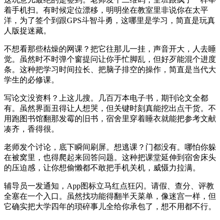
着手机扫。有时候定位漂移，明明坐在教室里非说你在太平
洋，为了签个到跟GPS斗智斗勇，这哪里是学习，简直是玩真
人版捉迷藏。
不想看那些枯燥的网课？把它往那儿一挂，声音开大，人去睡
觉。虽然时不时弹个窗提问让你手忙脚乱，但好歹能混个进度
条。这种把学习时间拉长、把脑子排空的操作，简直是当代大
学生的必修课。
写论文没资料？上这儿搜。几百万本电子书，期刊论文全都
有。虽然界面丑得让人想哭，但关键时刻真能挖出点干货。不
用跑图书馆翻那发霉的旧书，宿舍里穿着睡衣就能把参考文献
凑齐，香得很。
老师发个讨论，底下瞬间刷屏。想逃课？门都没有。哪怕你躲
在被窝里，也得爬起来回答问题。这种把课堂延伸到宿舍床头
的压迫感，让你想偷懒都不敢把手机关机，威慑力拉满。
辅导员一发通知，App图标立马红点狂闪。请假、查分、评教
全塞在一个入口。虽然找功能得翻半天菜单，像迷宫一样，但
它确实把大学四年的琐碎事儿全给你承包了，想不用都不行。