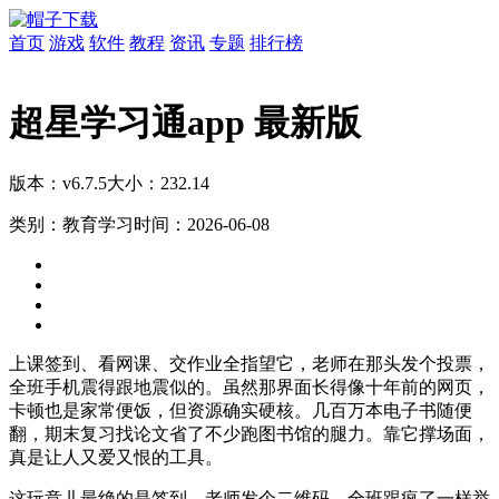
首页
游戏
软件
教程
资讯
专题
排行榜
超星学习通app 最新版
版本：v6.7.5
大小：232.14
类别：教育学习
时间：2026-06-08
上课签到、看网课、交作业全指望它，老师在那头发个投票，
全班手机震得跟地震似的。虽然那界面长得像十年前的网页，
卡顿也是家常便饭，但资源确实硬核。几百万本电子书随便
翻，期末复习找论文省了不少跑图书馆的腿力。靠它撑场面，
真是让人又爱又恨的工具。
这玩意儿最绝的是签到。老师发个二维码，全班跟疯了一样举