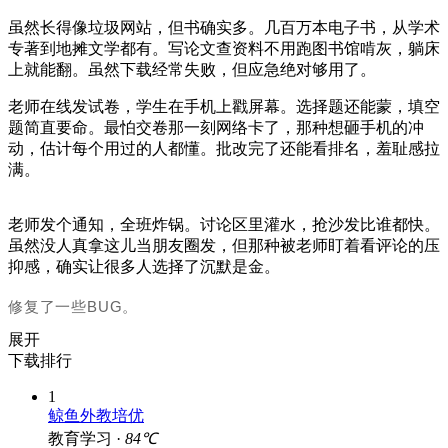
虽然长得像垃圾网站，但书确实多。几百万本电子书，从学术
专著到地摊文学都有。写论文查资料不用跑图书馆啃灰，躺床
上就能翻。虽然下载经常失败，但应急绝对够用了。
老师在线发试卷，学生在手机上戳屏幕。选择题还能蒙，填空
题简直要命。最怕交卷那一刻网络卡了，那种想砸手机的冲
动，估计每个用过的人都懂。批改完了还能看排名，羞耻感拉
满。
老师发个通知，全班炸锅。讨论区里灌水，抢沙发比谁都快。
虽然没人真拿这儿当朋友圈发，但那种被老师盯着看评论的压
抑感，确实让很多人选择了沉默是金。
修复了一些BUG。
展开
下载排行
1
鲸鱼外教培优
教育学习 ·
84℃