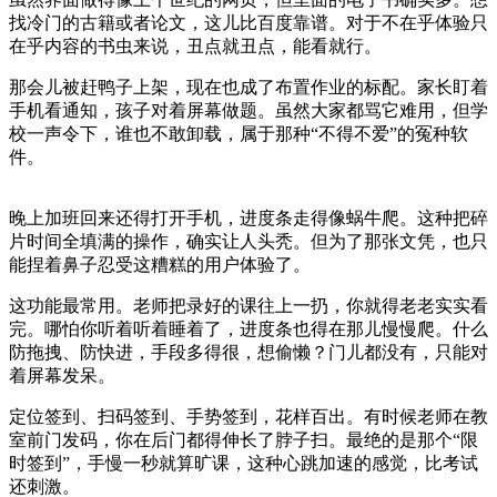
找冷门的古籍或者论文，这儿比百度靠谱。对于不在乎体验只
在乎内容的书虫来说，丑点就丑点，能看就行。
那会儿被赶鸭子上架，现在也成了布置作业的标配。家长盯着
手机看通知，孩子对着屏幕做题。虽然大家都骂它难用，但学
校一声令下，谁也不敢卸载，属于那种“不得不爱”的冤种软
件。
晚上加班回来还得打开手机，进度条走得像蜗牛爬。这种把碎
片时间全填满的操作，确实让人头秃。但为了那张文凭，也只
能捏着鼻子忍受这糟糕的用户体验了。
这功能最常用。老师把录好的课往上一扔，你就得老老实实看
完。哪怕你听着听着睡着了，进度条也得在那儿慢慢爬。什么
防拖拽、防快进，手段多得很，想偷懒？门儿都没有，只能对
着屏幕发呆。
定位签到、扫码签到、手势签到，花样百出。有时候老师在教
室前门发码，你在后门都得伸长了脖子扫。最绝的是那个“限
时签到”，手慢一秒就算旷课，这种心跳加速的感觉，比考试
还刺激。